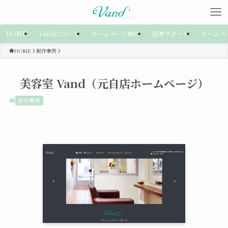
HOME
Vandについて
ホームページ制作
経営サポート
ホームペ
HOME
制作事例
美容室 Vand（元自店ホームページ）
制作事例