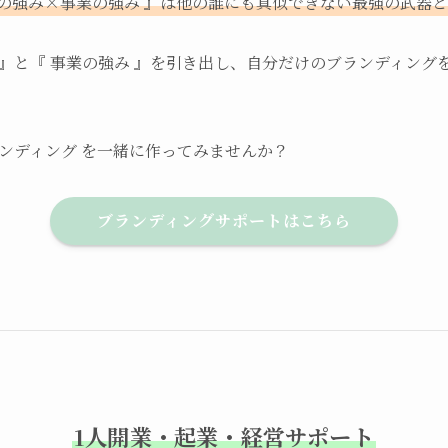
人の強み×事業の強み 』は他の誰にも真似できない最強の武器
 』と『 事業の強み 』を引き出し、自分だけのブランディン
ンディング を一緒に作ってみませんか？
ブランディングサポートはこちら
1人開業・起業・経営サポート