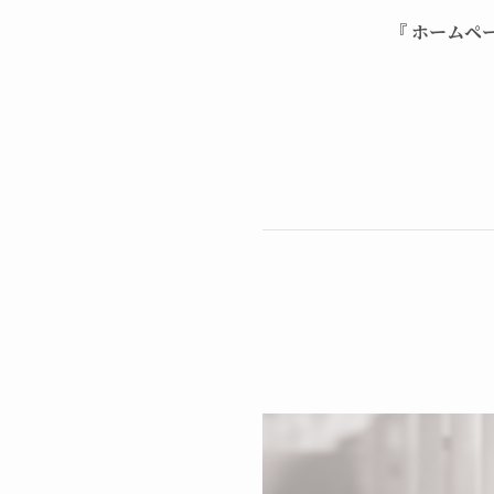
『 ホームペ