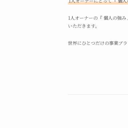
1人オーナーにとって『 個
1人オーナーの『 個人の強み
いただきます。
世界にひとつだけの事業ブラ