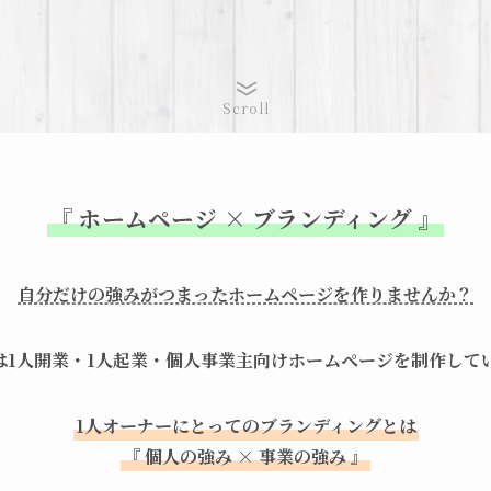
Scroll
『 ホームページ × ブランディング 』
自分だけの強みがつまったホームページを作りませんか？
dは1人開業・1人起業・個人事業主向けホームページを制作して
1人オーナーにとってのブランディングとは
『 個人の強み × 事業の強み 』