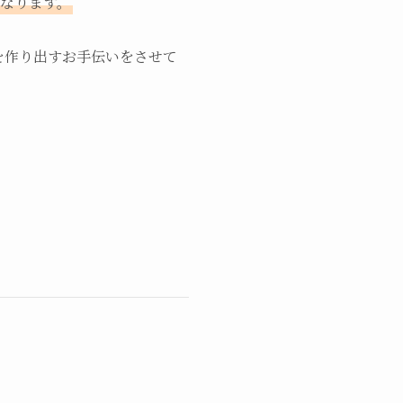
となります。
グを作り出すお手伝いをさせて