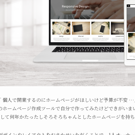
「 個人で開業するのにホームページがほしいけど予算が不安 …
料のホームページ作成ツールで自分で作ってみたけどできがいまい
業して何年かたったしそろそろちゃんとしたホームページを持ち
はデザインやレイアウトをおまかせいただくことで、1人オーナ