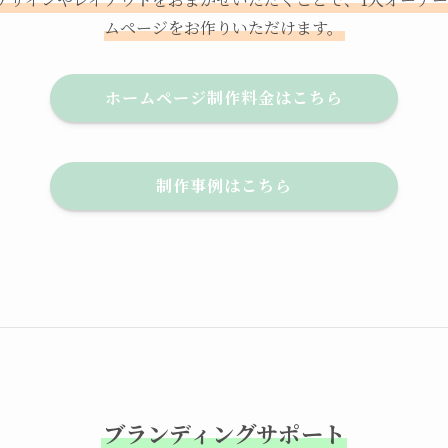
ムページをお作りいただけます。
ホームページ制作料金はこちら
制作事例はこちら
ブランディングサポート