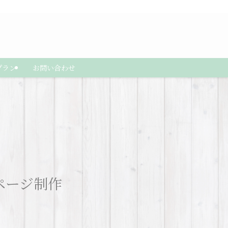
プラン
お問い合わせ
ページ制作